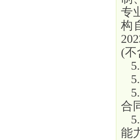
专
构
202
(
合
能