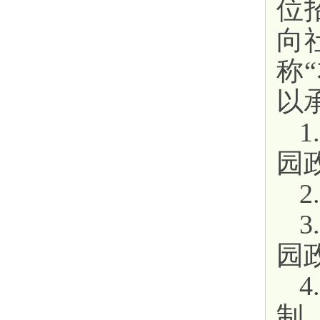
位
向
称
以
园
园
制